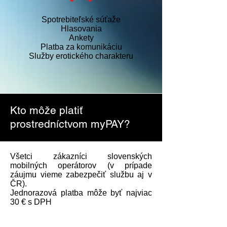
Spotrebiteľské súťaže
Hlasovania
Ankety
Platba za komunikáciu
Služby erotického charakteru
Kto môže platiť
prostredníctvom myPAY?
Všetci zákazníci slovenských
mobilných operátorov (v prípade
záujmu vieme zabezpečiť službu aj v
ČR).
Jednorazová platba môže byť najviac
30 € s DPH