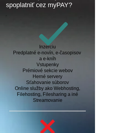
spoplatniť cez myPAY?
Inzerciu
Predplatné e-novín, e-časopisov
a e-kníh
Vstupenky
Prémiové sekcie webov
Herné servery
Sťahovanie súborov
Online služby ako Webhosting,
Filehosting, Filesharing a iné
Streamovanie