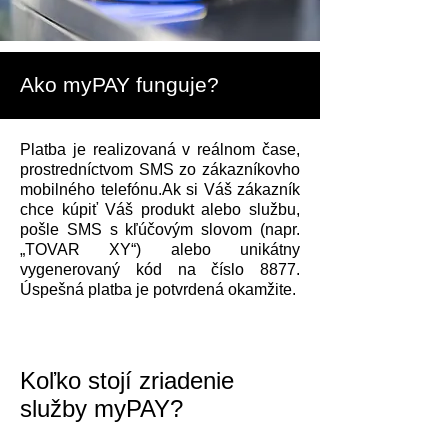
Ako myPAY funguje?
Platba je realizovaná v reálnom čase,
prostredníctvom SMS zo zákazníkovho
mobilného telefónu.Ak si Váš zákazník
chce kúpiť Váš produkt alebo službu,
pošle SMS s kľúčovým slovom (napr.
„TOVAR XY“) alebo unikátny
vygenerovaný kód na číslo 8877.
Úspešná platba je potvrdená okamžite.
Koľko stojí zriadenie
služby myPAY?