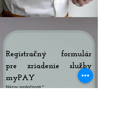
Registračný formulár 
pre zriadenie služby 
myPAY
Názov spoločnosti
*
Sídlo
*
IČO